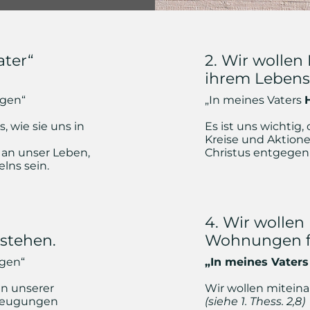
ater“
2. Wir wollen
ihrem Leben
ngen“
„In meines Vaters
, wie sie uns in
Es ist uns wichtig
Kreise und Aktione
an unser Leben,
Christus entgege
lns sein.
4. Wir wolle
stehen.
Wohnungen fü
gen“
„In meines Vater
in unserer
Wir wollen mitein
rzeugungen
(siehe 1. Thess. 2,8)