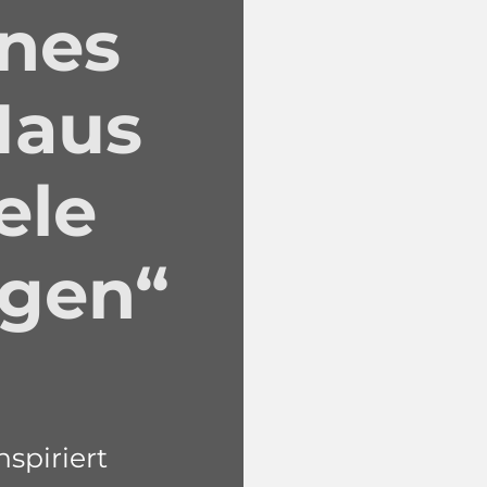
ines
Haus
ele
gen“
spiriert