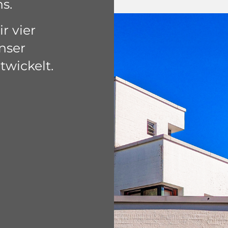
s.
r vier
unser
wickelt.