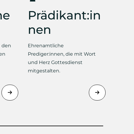
ne
Prädikant:in
nen
i den
Ehrenamtliche
en
Prediger:innen, die mit Wort
und Herz Gottesdienst
mitgestalten.