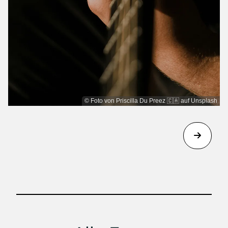
© Foto von Priscilla Du Preez 🇨🇦 auf Unsplash