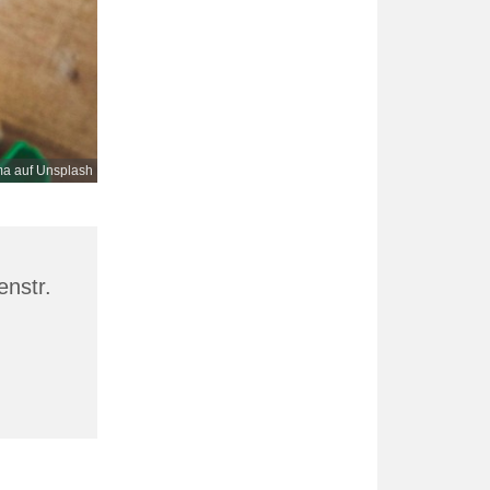
a auf Unsplash
enstr.