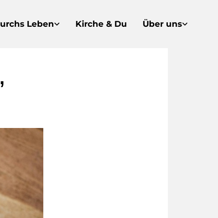
urchs Leben
Kirche & Du
Über uns
,