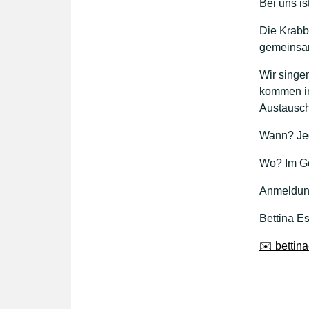
Bei uns is
Die Krabb
gemeinsam
Wir singe
kommen in
Austausch
Wann? Jed
Wo? Im G
Anmeldung
Bettina Es
✉️ bettina