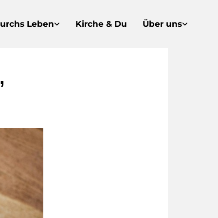
urchs Leben
Kirche & Du
Über uns
,