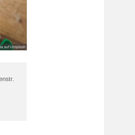
a auf Unsplash
enstr.