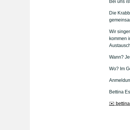
Bei uns is
Die Krabb
gemeinsam
Wir singe
kommen in
Austausch
Wann? Jed
Wo? Im G
Anmeldung
Bettina Es
✉️ bettina